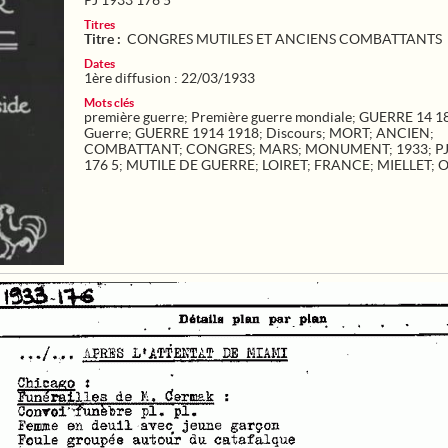
PJ 1933 176 5
Titres
Titre :
CONGRES MUTILES ET ANCIENS COMBATTANTS
Dates
1ère diffusion : 22/03/1933
Mots clés
première guerre
;
Première guerre mondiale
;
GUERRE 14 1
Guerre
;
GUERRE 1914 1918
;
Discours
;
MORT
;
ANCIEN
;
COMBATTANT
;
CONGRES
;
MARS
;
MONUMENT
;
1933
;
P
176 5
;
MUTILE DE GUERRE
;
LOIRET
;
FRANCE
;
MIELLET
;
O