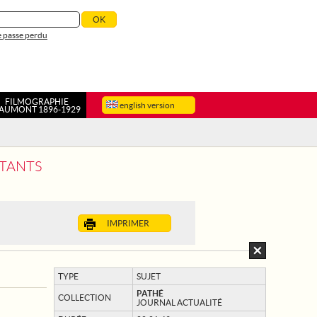
 passe perdu
FILMOGRAPHIE
english version
AUMONT 1896-1929
TTANTS
IMPRIMER
TYPE
SUJET
PATHÉ
COLLECTION
JOURNAL ACTUALITÉ