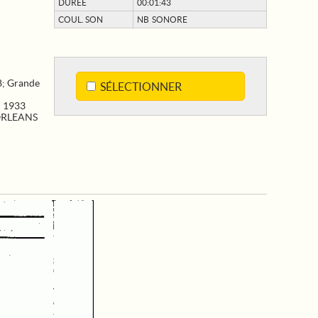
DURÉE
00:01:43
COUL. SON
NB SONORE
8
;
Grande
SÉLECTIONNER
J 1933
RLEANS