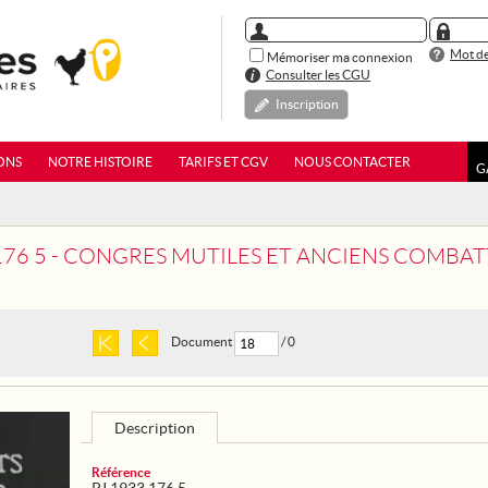
Mot de
Mémoriser ma connexion
Consulter les CGU
Inscription
ONS
NOTRE HISTOIRE
TARIFS ET CGV
NOUS CONTACTER
G
 176 5 - CONGRES MUTILES ET ANCIENS COMBA
Document
/ 0
Description
Référence