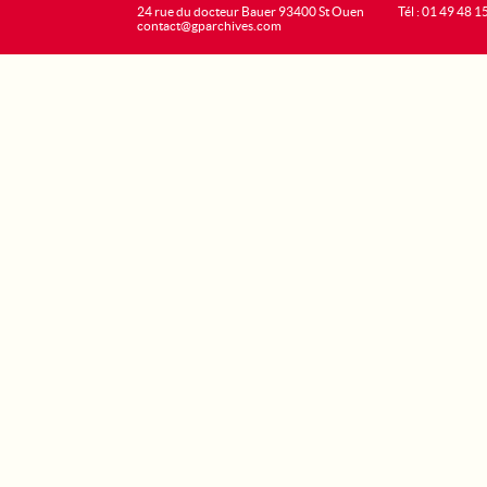
24 rue du docteur Bauer 93400 St Ouen
Tél : 01 49 48 1
contact@gparchives.com