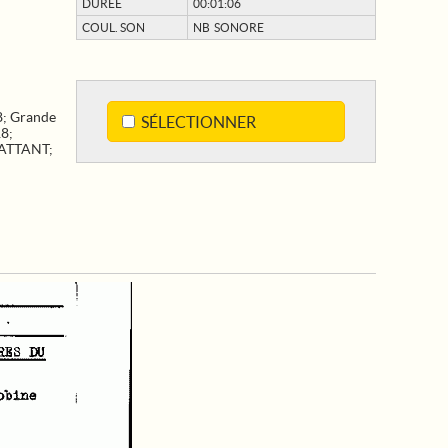
DURÉE
00:01:06
COUL. SON
NB SONORE
8
;
Grande
SÉLECTIONNER
18
;
ATTANT
;