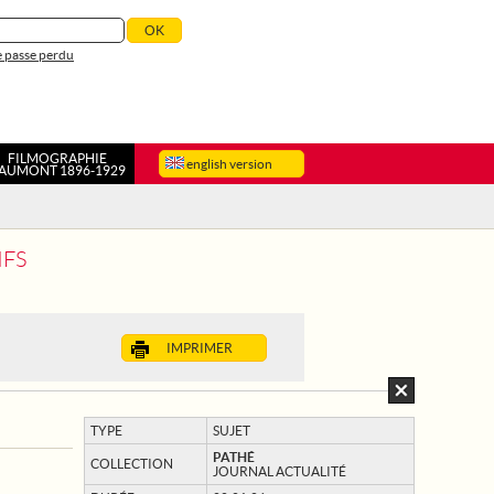
 passe perdu
FILMOGRAPHIE
english version
AUMONT 1896-1929
IFS
IMPRIMER
TYPE
SUJET
PATHÉ
COLLECTION
JOURNAL ACTUALITÉ