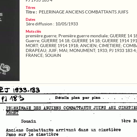
PJ 1933 183 4
Titres
Titre :
PELERINAGE ANCIENS COMBATTANTS JUIFS
Dates
1ère diffusion : 10/05/1933
Mots clés
première guerre
;
Première guerre mondiale
;
GUERRE 14 1
Guerre
;
GUERRE 14 18
;
GUERRE 14 18
;
GUERRE 1914 19
MORT
;
GUERRE 1914 1918
;
ANCIEN
;
CIMETIERE
;
COMB
DRAPEAU
;
JUIF
;
MAI
;
MONUMENT
;
1933
;
PJ 1933 183 4
;
FRANCE
;
SOUAIN