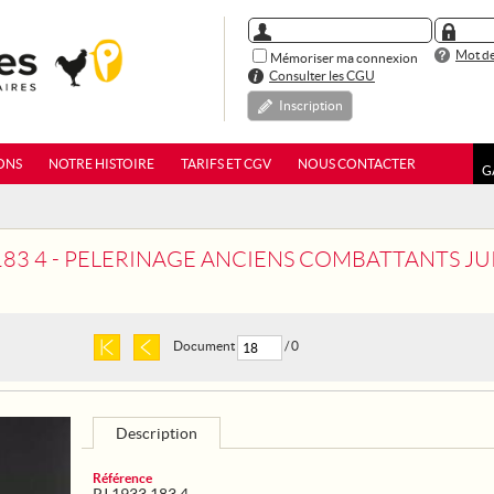
Mot de
Mémoriser ma connexion
Consulter les CGU
Inscription
ONS
NOTRE HISTOIRE
TARIFS ET CGV
NOUS CONTACTER
G
 183 4 - PELERINAGE ANCIENS COMBATTANTS JU
Document
/ 0
Description
Référence