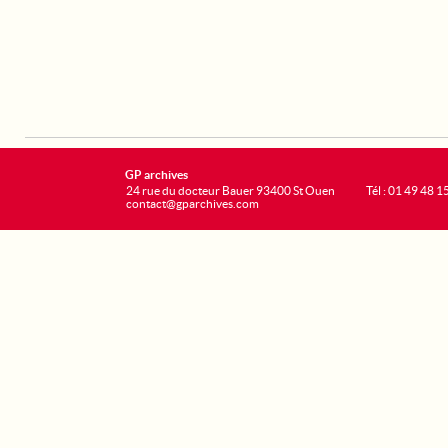
GP archives
24 rue du docteur Bauer 93400 St Ouen
Tél : 01 49 48 1
contact@gparchives.com