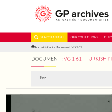
SEARCH AND SEE
OUR COLLECTIONS
OUR 
Accueil
>
Cart
> Document : VG 1 61
DOCUMENT :
VG 1 61 - TURKISH 
Back