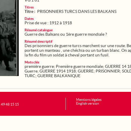
VG 1 61
Titres
Titre :
PRISONNIERS TURCS DANS LES BALKANS
Dates
Prise de vue : 1912 à 1918
Résumé catalogue
Guerre des Balkans ou 1ère guerre mondiale ?
Résumé descriptif
Des prisonniers de guerre turcs marchent sur une route. 
portent un manteau , une chéchia ou un turban blanc. On a
la fin du film un soldat à cheval portant un fusil.
Mots clés
première guerre
;
Première guerre mondiale
;
GUERRE 14 1
Guerre
;
GUERRE 1914 1918
;
GUERRE
;
PRISONNIER
;
SOL
TURC
;
GUERRE BALKANIQUE
Mentions légales
English version
1 49 48 15 15