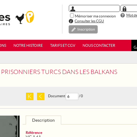
Mot de
Mémoriser ma connexion
Consulter les CGU
Inscription
ONS
NOTRE HISTOIRE
TARIFS ET CGV
NOUS CONTACTER
G
 - PRISONNIERS TURCS DANS LES BALKANS
Document
/ 0
Description
Référence