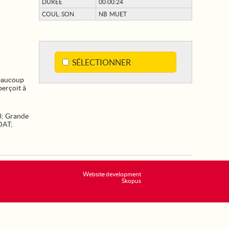
DURÉE
00:00:24
COUL. SON
NB MUET
SÉLECTIONNER
Beaucoup
perçoit à
8
;
Grande
DAT
;
Website development
Skopus