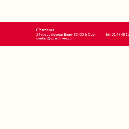
GP archives
24 rue du docteur Bauer 93400 St Ouen
Tél : 01 49 48 1
contact@gparchives.com