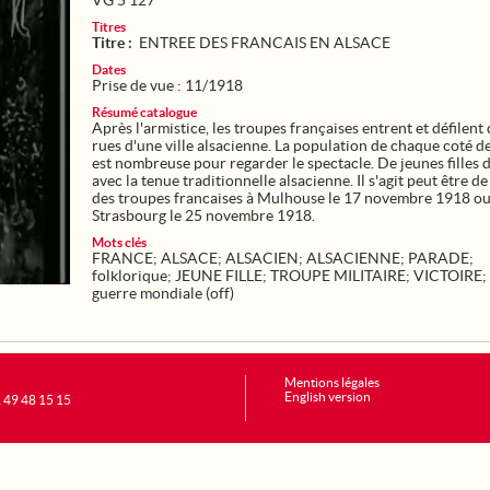
VG 5 127
Titres
Titre :
ENTREE DES FRANCAIS EN ALSACE
Dates
Prise de vue : 11/1918
Résumé catalogue
Après l'armistice, les troupes françaises entrent et défilent 
rues d'une ville alsacienne. La population de chaque coté de
est nombreuse pour regarder le spectacle. De jeunes filles d
avec la tenue traditionnelle alsacienne. Il s'agit peut être de
des troupes francaises à Mulhouse le 17 novembre 1918 ou
Strasbourg le 25 novembre 1918.
Mots clés
FRANCE
;
ALSACE
;
ALSACIEN
;
ALSACIENNE
;
PARADE
;
folklorique
;
JEUNE FILLE
;
TROUPE MILITAIRE
;
VICTOIRE
;
guerre mondiale (off)
Mentions légales
English version
1 49 48 15 15