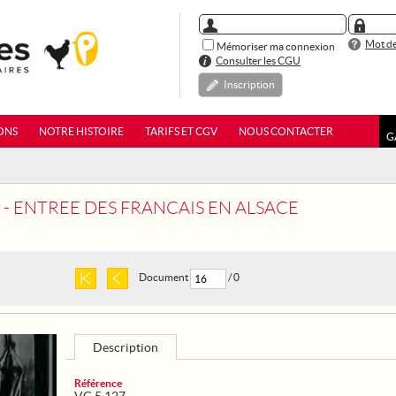
Mot de
Mémoriser ma connexion
Consulter les CGU
Inscription
ONS
NOTRE HISTOIRE
TARIFS ET CGV
NOUS CONTACTER
G
7 - ENTREE DES FRANCAIS EN ALSACE
Document
/ 0
Description
Référence