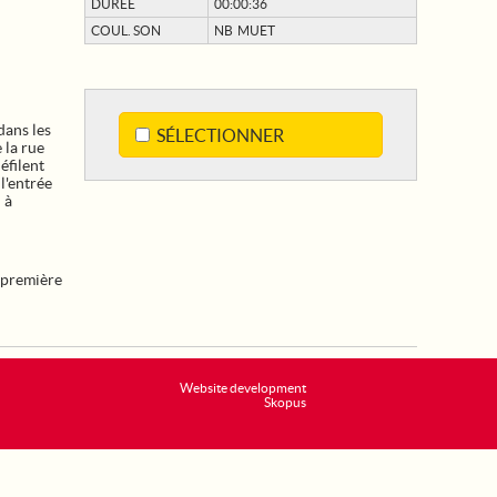
DURÉE
00:00:36
COUL. SON
NB MUET
dans les
SÉLECTIONNER
 la rue
éfilent
 l'entrée
 à
première
Website development
Skopus