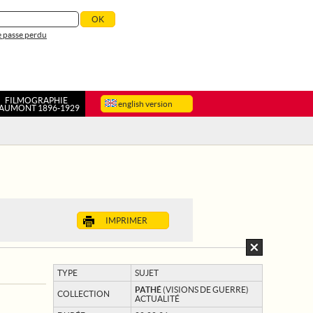
 passe perdu
FILMOGRAPHIE
english version
AUMONT 1896-1929
IMPRIMER
TYPE
SUJET
PATHÉ
(VISIONS DE GUERRE)
COLLECTION
ACTUALITÉ