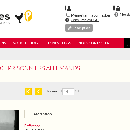
Mot de
Mémoriser ma connexion
Consulter les CGU
Inscription
ONS
NOTRE HISTOIRE
TARIFS ET CGV
NOUS CONTACTER
G
60 - PRISONNIERS ALLEMANDS
Document
/ 0
Description
Référence