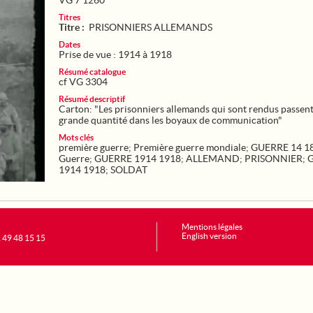
VG 7 1260
Titres
Titre :
PRISONNIERS ALLEMANDS
Dates
Prise de vue : 1914 à 1918
Résumé catalogue
cf VG 3304
Résumé descriptif
Carton: "Les prisonniers allemands qui sont rendus passen
grande quantité dans les boyaux de communication"
Mots clés
première guerre
;
Première guerre mondiale
;
GUERRE 14 1
Guerre
;
GUERRE 1914 1918
;
ALLEMAND
;
PRISONNIER
;
1914 1918
;
SOLDAT
Mentions légales
English version
1 49 48 15 15