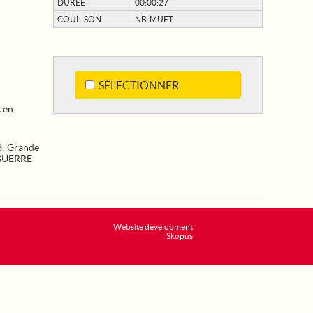
DURÉE
00:00:27
COUL. SON
NB MUET
SÉLECTIONNER
t en
8
;
Grande
GUERRE
Website development
Skopus