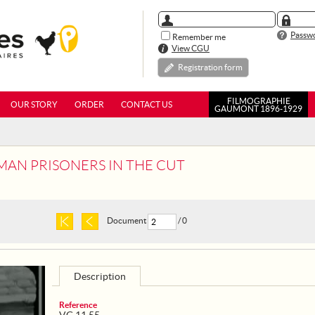
Passwo
Remember me
View CGU
Registration form
FILMOGRAPHIE
OUR STORY
ORDER
CONTACT US
GAUMONT 1896-1929
RMAN PRISONERS IN THE CUT
Document
/ 0
Description
Reference