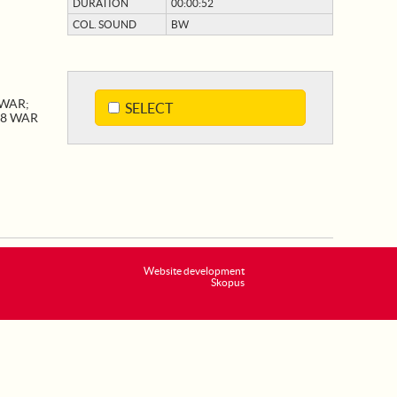
DURATION
00:00:52
COL. SOUND
BW
 WAR
;
SELECT
18 WAR
Website development
Skopus