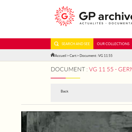
SEARCH AND SEE
OUR COLLECTIONS
Accueil
>
Cart
> Document : VG 11 55
DOCUMENT :
VG 11 55 - GE
Back