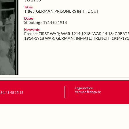
VG 11 55
Titles
Title :
GERMAN PRISONERS IN THE CUT
Dates
Shooting : 1914 to 1918
Keywords
France
;
FIRST WAR
;
WAR 1914 1918
;
WAR 14 18
;
GREAT
1914-1918 WAR
;
GERMAN
;
INMATE
;
TRENCH
;
1914-19
Legal notice
Version française
+33 1 49 48 15 15