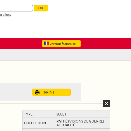
rd lost
version française
PRINT
TYPE
SUJET
PATHÉ
(VISIONS DE GUERRE)
COLLECTION
ACTUALITÉ