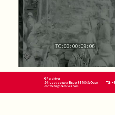
GP archives
24 rue du docteur Bauer 93400 St Ouen
Tél : 
contact@gparchives.com