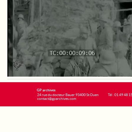
GP archives
24 rue du docteur Bauer 93400 St Ouen
Tél : 01 49 48 1
contact@gparchives.com