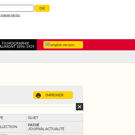
 passe perdu
FILMOGRAPHIE
english version
AUMONT 1896-1929
IMPRIMER
PE
SUJET
PATHÉ
LLECTION
JOURNAL ACTUALITÉ