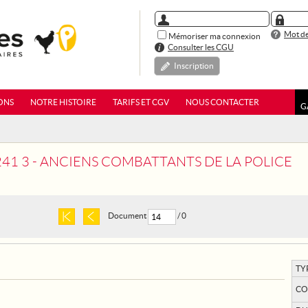
Mot de
Mémoriser ma connexion
Consulter les CGU
Inscription
ONS
NOTRE HISTOIRE
TARIFS ET CGV
NOUS CONTACTER
G
 241 3 - ANCIENS COMBATTANTS DE LA POLICE
Document
/ 0
TY
CO