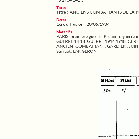
PJ 1934 241 3
Titres
Titre :
ANCIENS COMBATTANTS DE LA P
Dates
1ère diffusion : 20/06/1934
Mots clés
PARIS
;
première guerre
;
Première guerre 
GUERRE 14 18
;
GUERRE 1914 1918
;
CER
ANCIEN
;
COMBATTANT
;
GARDIEN
;
JUIN
Sarraut
;
LANGERON