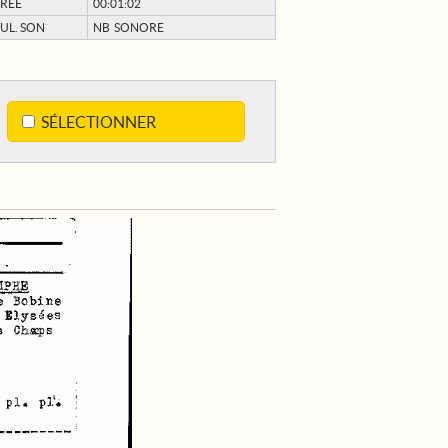
RÉE
00:01:02
UL. SON
NB SONORE
SÉLECTIONNER