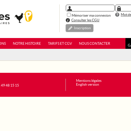
Mot de
Mémoriser ma connexion
Consulter les CGU
Inscription
ONS
NOTRE HISTOIRE
TARIFS ET CGV
NOUS CONTACTER
G
Mentions légales
English version
1 49 48 15 15