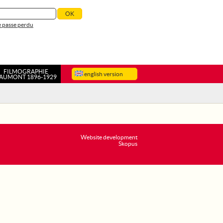
 passe perdu
FILMOGRAPHIE
english version
AUMONT 1896-1929
Website development
Skopus