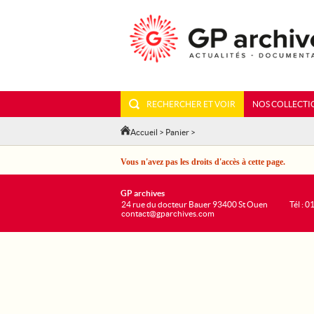
RECHERCHER ET VOIR
NOS COLLECTI
Accueil
>
Panier
>
Vous n'avez pas les droits d'accès à cette page.
GP archives
24 rue du docteur Bauer 93400 St Ouen
Tél : 0
contact@gparchives.com