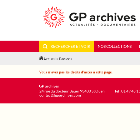
RECHERCHER ET VOIR
NOS COLLECTIONS
Accueil
>
Panier
>
Vous n'avez pas les droits d'accès à cette page.
GP archives
24 rue du docteur Bauer 93400 St Ouen
Tél : 01 49 48 1
contact@gparchives.com