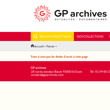
RECHERCHER ET VOIR
NOS COLLECTIONS
Accueil
>
Panier
>
Vous n'avez pas les droits d'accès à cette page.
GP archives
24 rue du docteur Bauer 93400 St Ouen
Tél : 01 49 48 1
contact@gparchives.com