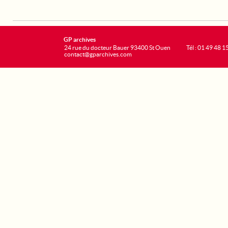
GP archives
24 rue du docteur Bauer 93400 St Ouen
Tél : 01 49 48 1
contact@gparchives.com