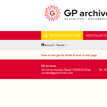
RECHERCHER ET VOIR
NOS COLLECTI
Accueil
>
Panier
>
Vous n'avez pas les droits d'accès à cette page.
GP archives
24 rue du docteur Bauer 93400 St Ouen
Tél : 0
contact@gparchives.com