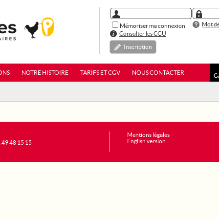
Mot de
Mémoriser ma connexion
Consulter les CGU
Inscription
ONS
NOTRE HISTOIRE
TARIFS ET CGV
NOUS CONTACTER
G
Mentions légales
English version
1 49 48 15 15