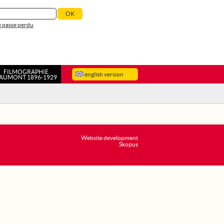
 passe perdu
FILMOGRAPHIE
english version
AUMONT 1896-1929
Website development
Skopus