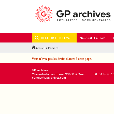
RECHERCHER ET VOIR
NOS COLLECTIONS
Accueil
>
Panier
>
Vous n'avez pas les droits d'accès à cette page.
GP archives
24 rue du docteur Bauer 93400 St Ouen
Tél : 01 49 48 1
contact@gparchives.com