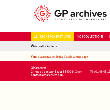
RECHERCHER ET VOIR
NOS COLLECTIONS
Accueil
>
Panier
>
Vous n'avez pas les droits d'accès à cette page.
GP archives
24 rue du docteur Bauer 93400 St Ouen
Tél : 01 49 48 1
contact@gparchives.com