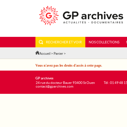
RECHERCHER ET VOIR
NOS COLLECTIONS
Accueil
>
Panier
>
Vous n'avez pas les droits d'accès à cette page.
GP archives
24 rue du docteur Bauer 93400 St Ouen
Tél : 01 49 48 1
contact@gparchives.com