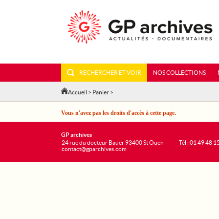
RECHERCHER ET VOIR
NOS COLLECTIONS
Accueil
>
Panier
>
Vous n'avez pas les droits d'accès à cette page.
GP archives
24 rue du docteur Bauer 93400 St Ouen
Tél : 01 49 48 1
contact@gparchives.com