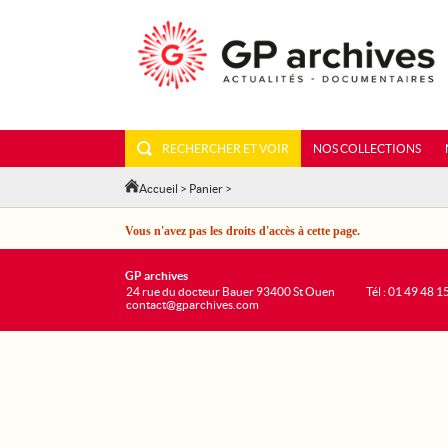
RECHERCHER ET VOIR
NOS COLLECTIONS
Accueil
>
Panier
>
Vous n'avez pas les droits d'accès à cette page.
GP archives
24 rue du docteur Bauer 93400 St Ouen
Tél : 01 49 48 1
contact@gparchives.com