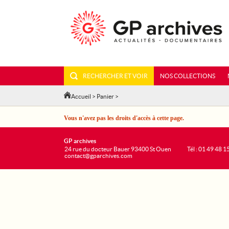
RECHERCHER ET VOIR
NOS COLLECTIONS
Accueil
>
Panier
>
Vous n'avez pas les droits d'accès à cette page.
GP archives
24 rue du docteur Bauer 93400 St Ouen
Tél : 01 49 48 1
contact@gparchives.com