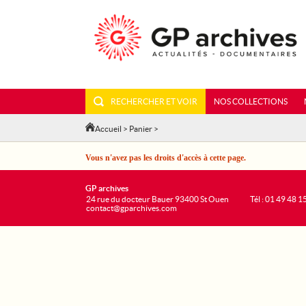
RECHERCHER ET VOIR
NOS COLLECTIONS
Accueil
>
Panier
>
Vous n'avez pas les droits d'accès à cette page.
GP archives
24 rue du docteur Bauer 93400 St Ouen
Tél : 01 49 48 1
contact@gparchives.com