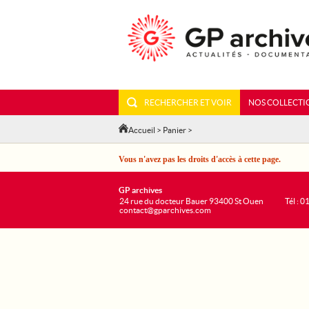
RECHERCHER ET VOIR
NOS COLLECTI
Accueil
>
Panier
>
Vous n'avez pas les droits d'accès à cette page.
GP archives
24 rue du docteur Bauer 93400 St Ouen
Tél : 0
contact@gparchives.com