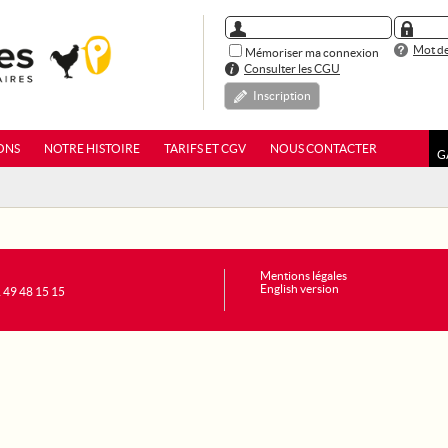
Mot de
Mémoriser ma connexion
Consulter les CGU
Inscription
ONS
NOTRE HISTOIRE
TARIFS ET CGV
NOUS CONTACTER
G
Mentions légales
English version
1 49 48 15 15