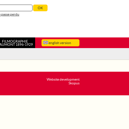
 passe perdu
FILMOGRAPHIE
english version
AUMONT 1896-1929
Website development
Skopus