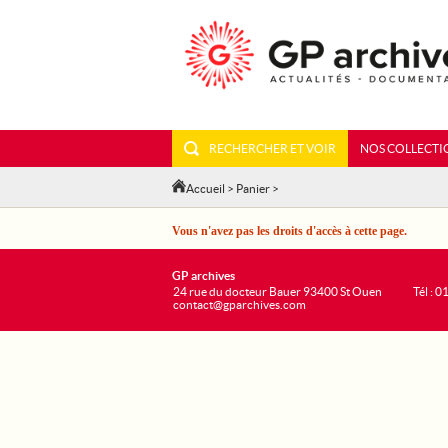
RECHERCHER ET VOIR
NOS COLLECTI
Accueil
>
Panier
>
Vous n'avez pas les droits d'accès à cette page.
GP archives
24 rue du docteur Bauer 93400 St Ouen
Tél : 0
contact@gparchives.com