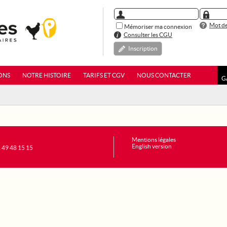
Mot de
Mémoriser ma connexion
Consulter les CGU
Inscription
ONS
NOTRE HISTOIRE
TARIFS ET CGV
NOUS CONTACTER
G
Mentions légales
English version
1 49 48 15 15