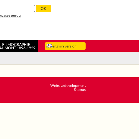
 passe perdu
FILMOGRAPHIE
english version
AUMONT 1896-1929
Website development
Skopus