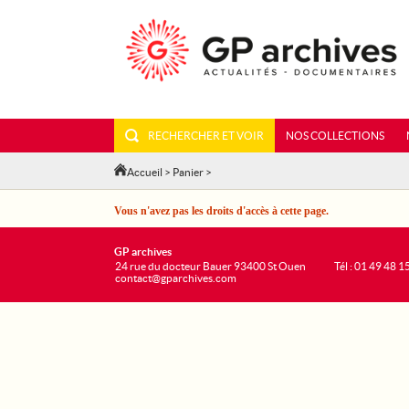
RECHERCHER ET VOIR
NOS COLLECTIONS
Accueil
>
Panier
>
Vous n'avez pas les droits d'accès à cette page.
GP archives
24 rue du docteur Bauer 93400 St Ouen
Tél : 01 49 48 1
contact@gparchives.com