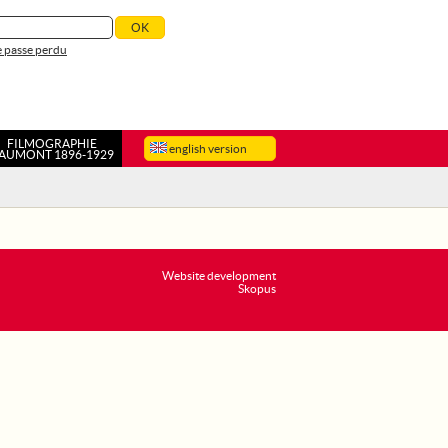
 passe perdu
FILMOGRAPHIE
english version
AUMONT 1896-1929
Website development
Skopus