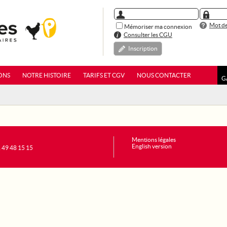
Mot de
Mémoriser ma connexion
Consulter les CGU
Inscription
ONS
NOTRE HISTOIRE
TARIFS ET CGV
NOUS CONTACTER
G
Mentions légales
English version
1 49 48 15 15