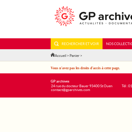
RECHERCHER ET VOIR
NOS COLLECTI
Accueil
>
Panier
>
Vous n'avez pas les droits d'accès à cette page.
GP archives
24 rue du docteur Bauer 93400 St Ouen
Tél : 0
contact@gparchives.com