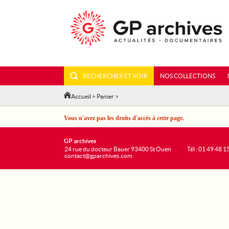
RECHERCHER ET VOIR
NOS COLLECTIONS
Accueil
>
Panier
>
Vous n'avez pas les droits d'accès à cette page.
GP archives
24 rue du docteur Bauer 93400 St Ouen
Tél : 01 49 48 1
contact@gparchives.com