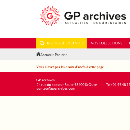
RECHERCHER ET VOIR
NOS COLLECTIONS
Accueil
>
Panier
>
Vous n'avez pas les droits d'accès à cette page.
GP archives
24 rue du docteur Bauer 93400 St Ouen
Tél : 01 49 48 1
contact@gparchives.com