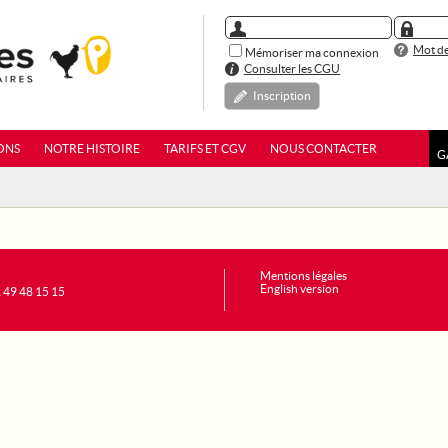
Mot de
Mémoriser ma connexion
Consulter les CGU
Inscription
ONS
NOTRE HISTOIRE
TARIFS ET CGV
NOUS CONTACTER
G
Mentions légales
English version
1 49 48 15 15