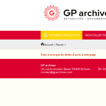
RECHERCHER ET VOIR
NOS COLLECTI
Accueil
>
Panier
>
Vous n'avez pas les droits d'accès à cette page.
GP archives
24 rue du docteur Bauer 93400 St Ouen
Tél : 0
contact@gparchives.com