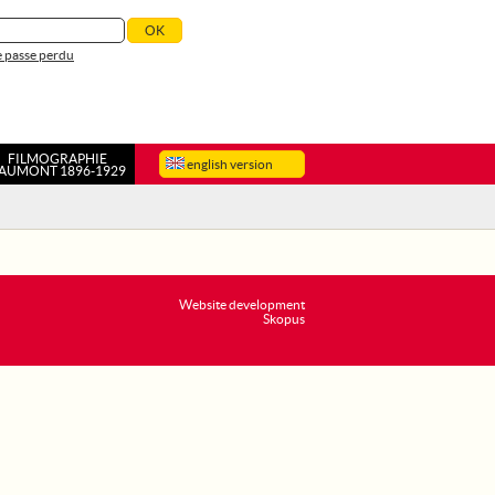
 passe perdu
FILMOGRAPHIE
english version
AUMONT 1896-1929
Website development
Skopus