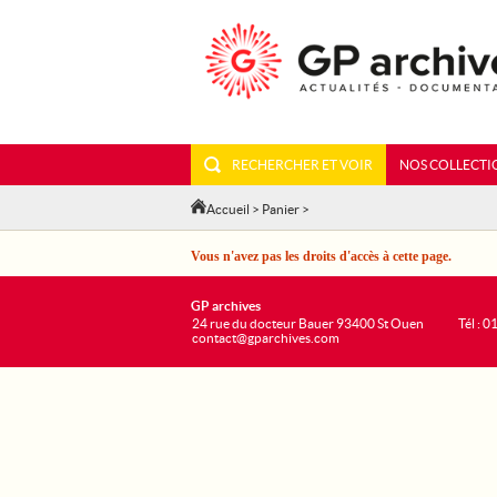
RECHERCHER ET VOIR
NOS COLLECTI
Accueil
>
Panier
>
Vous n'avez pas les droits d'accès à cette page.
GP archives
24 rue du docteur Bauer 93400 St Ouen
Tél : 0
contact@gparchives.com