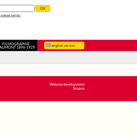
 passe perdu
FILMOGRAPHIE
english version
AUMONT 1896-1929
Website development
Skopus