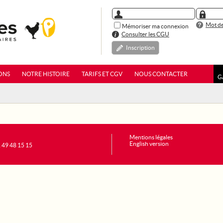
Mot de
Mémoriser ma connexion
Consulter les CGU
Inscription
ONS
NOTRE HISTOIRE
TARIFS ET CGV
NOUS CONTACTER
G
Mentions légales
English version
1 49 48 15 15