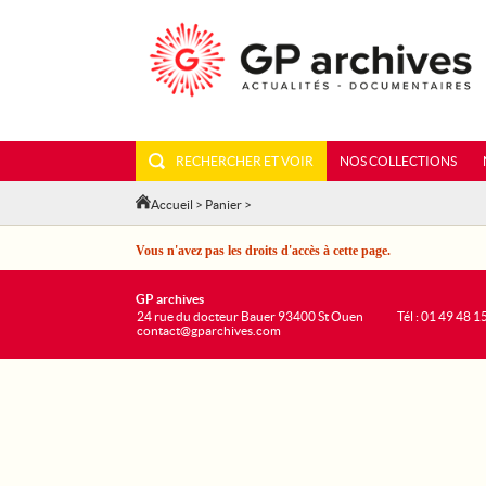
RECHERCHER ET VOIR
NOS COLLECTIONS
Accueil
>
Panier
>
Vous n'avez pas les droits d'accès à cette page.
GP archives
24 rue du docteur Bauer 93400 St Ouen
Tél : 01 49 48 1
contact@gparchives.com