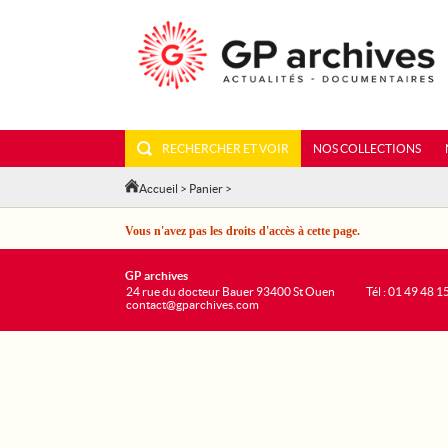
RECHERCHER ET VOIR
NOS COLLECTIONS
Accueil
>
Panier
>
Vous n'avez pas les droits d'accès à cette page.
GP archives
24 rue du docteur Bauer 93400 St Ouen
Tél : 01 49 48 1
contact@gparchives.com