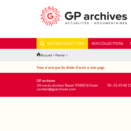
RECHERCHER ET VOIR
NOS COLLECTIONS
Accueil
>
Panier
>
Vous n'avez pas les droits d'accès à cette page.
GP archives
24 rue du docteur Bauer 93400 St Ouen
Tél : 01 49 48 1
contact@gparchives.com