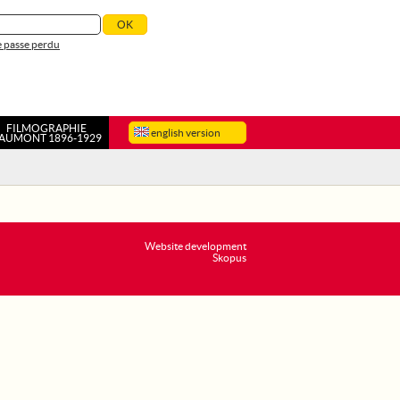
 passe perdu
FILMOGRAPHIE
english version
AUMONT 1896-1929
Website development
Skopus