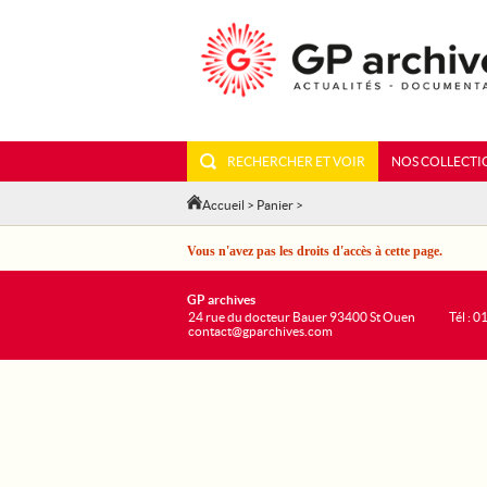
RECHERCHER ET VOIR
NOS COLLECTI
Accueil
>
Panier
>
Vous n'avez pas les droits d'accès à cette page.
GP archives
24 rue du docteur Bauer 93400 St Ouen
Tél : 0
contact@gparchives.com