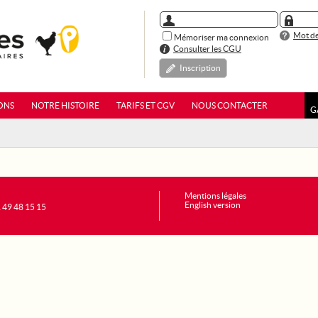
Mot de
Mémoriser ma connexion
Consulter les CGU
Inscription
ONS
NOTRE HISTOIRE
TARIFS ET CGV
NOUS CONTACTER
G
Mentions légales
English version
1 49 48 15 15