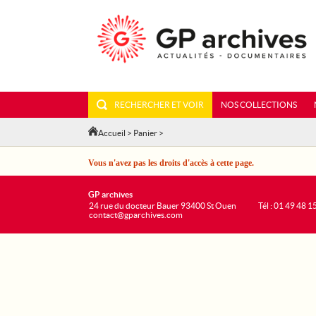
RECHERCHER ET VOIR
NOS COLLECTIONS
Accueil
>
Panier
>
Vous n'avez pas les droits d'accès à cette page.
GP archives
24 rue du docteur Bauer 93400 St Ouen
Tél : 01 49 48 1
contact@gparchives.com