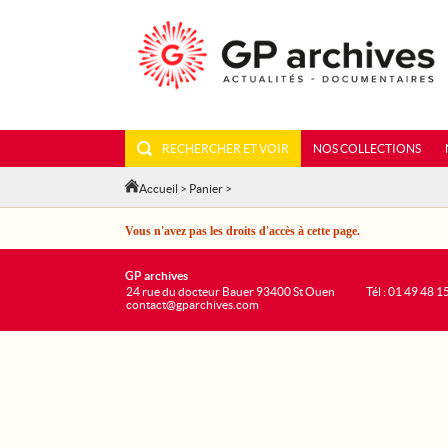
RECHERCHER ET VOIR
NOS COLLECTIONS
Accueil
>
Panier
>
Vous n'avez pas les droits d'accès à cette page.
GP archives
24 rue du docteur Bauer 93400 St Ouen
Tél : 01 49 48 1
contact@gparchives.com