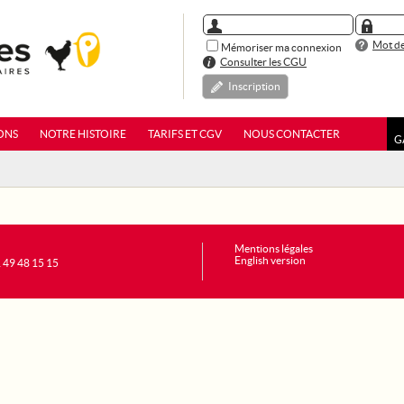
Mot de
Mémoriser ma connexion
Consulter les CGU
Inscription
ONS
NOTRE HISTOIRE
TARIFS ET CGV
NOUS CONTACTER
G
Mentions légales
English version
1 49 48 15 15