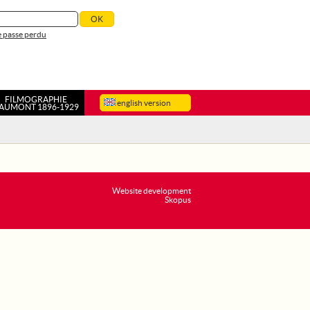
 passe perdu
FILMOGRAPHIE
english version
AUMONT 1896-1929
Website development
Skopus