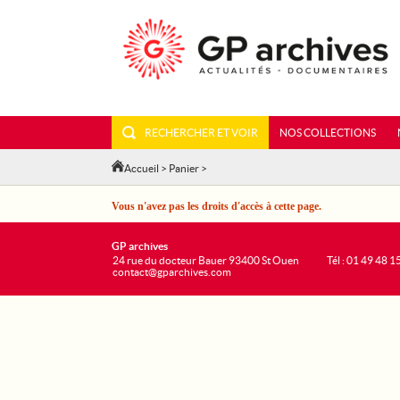
RECHERCHER ET VOIR
NOS COLLECTIONS
Accueil
>
Panier
>
Vous n'avez pas les droits d'accès à cette page.
GP archives
24 rue du docteur Bauer 93400 St Ouen
Tél : 01 49 48 1
contact@gparchives.com