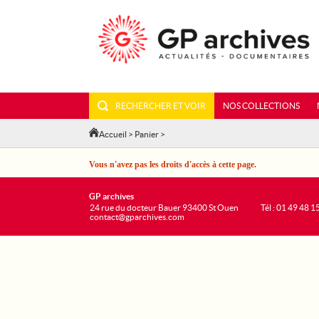
RECHERCHER ET VOIR
NOS COLLECTIONS
Accueil
>
Panier
>
Vous n'avez pas les droits d'accès à cette page.
GP archives
24 rue du docteur Bauer 93400 St Ouen
Tél : 01 49 48 1
contact@gparchives.com