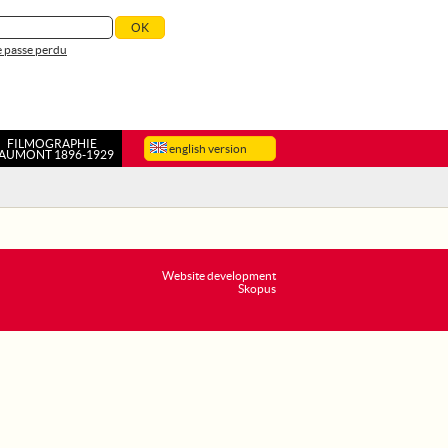
 passe perdu
FILMOGRAPHIE
english version
AUMONT 1896-1929
Website development
Skopus