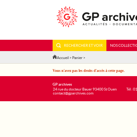
RECHERCHER ET VOIR
NOS COLLECTI
Accueil
>
Panier
>
Vous n'avez pas les droits d'accès à cette page.
GP archives
24 rue du docteur Bauer 93400 St Ouen
Tél : 0
contact@gparchives.com