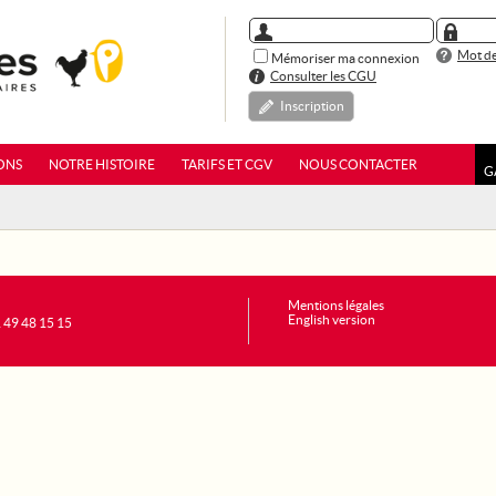
Mot de
Mémoriser ma connexion
Consulter les CGU
Inscription
ONS
NOTRE HISTOIRE
TARIFS ET CGV
NOUS CONTACTER
G
Mentions légales
English version
1 49 48 15 15