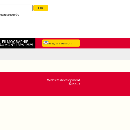
 passe perdu
FILMOGRAPHIE
english version
AUMONT 1896-1929
Website development
Skopus