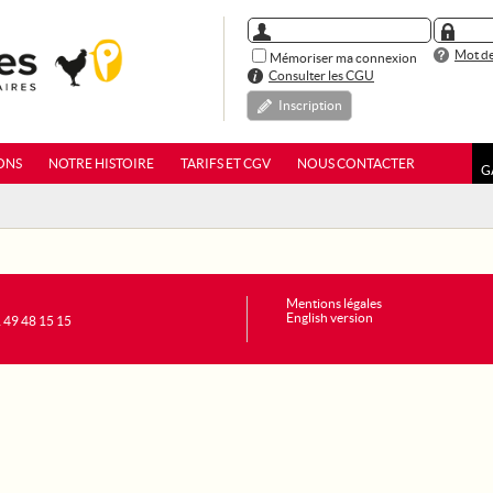
Mot de
Mémoriser ma connexion
Consulter les CGU
Inscription
ONS
NOTRE HISTOIRE
TARIFS ET CGV
NOUS CONTACTER
G
Mentions légales
English version
1 49 48 15 15