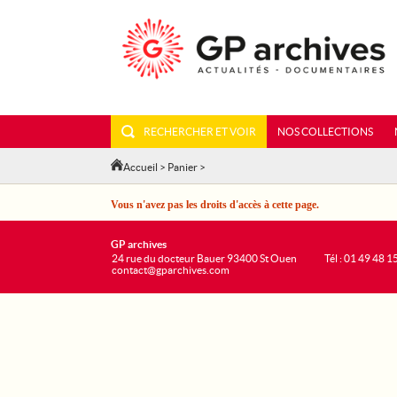
RECHERCHER ET VOIR
NOS COLLECTIONS
Accueil
>
Panier
>
Vous n'avez pas les droits d'accès à cette page.
GP archives
24 rue du docteur Bauer 93400 St Ouen
Tél : 01 49 48 1
contact@gparchives.com