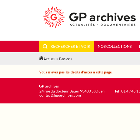
RECHERCHER ET VOIR
NOS COLLECTIONS
Accueil
>
Panier
>
Vous n'avez pas les droits d'accès à cette page.
GP archives
24 rue du docteur Bauer 93400 St Ouen
Tél : 01 49 48 1
contact@gparchives.com