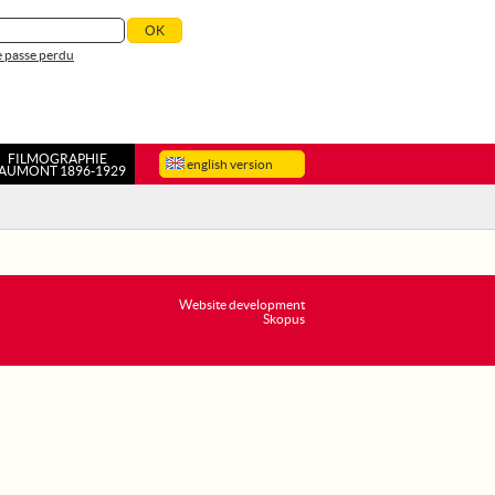
 passe perdu
FILMOGRAPHIE
english version
AUMONT 1896-1929
Website development
Skopus