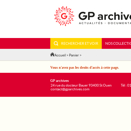
RECHERCHER ET VOIR
NOS COLLECTI
Accueil
>
Panier
>
Vous n'avez pas les droits d'accès à cette page.
GP archives
24 rue du docteur Bauer 93400 St Ouen
Tél : 0
contact@gparchives.com