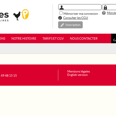
Mot de
Mémoriser ma connexion
Consulter les CGU
Inscription
ONS
NOTRE HISTOIRE
TARIFS ET CGV
NOUS CONTACTER
G
Mentions légales
English version
1 49 48 15 15