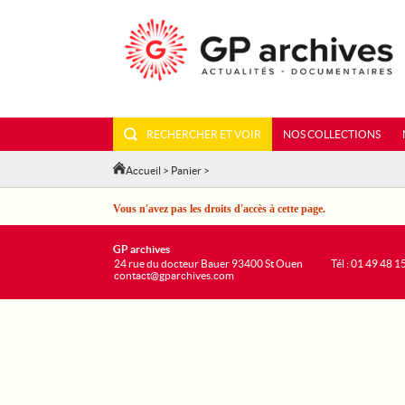
RECHERCHER ET VOIR
NOS COLLECTIONS
Accueil
>
Panier
>
Vous n'avez pas les droits d'accès à cette page.
GP archives
24 rue du docteur Bauer 93400 St Ouen
Tél : 01 49 48 1
contact@gparchives.com