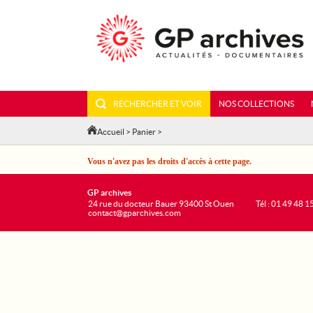
RECHERCHER ET VOIR
NOS COLLECTIONS
Accueil
>
Panier
>
Vous n'avez pas les droits d'accès à cette page.
GP archives
24 rue du docteur Bauer 93400 St Ouen
Tél : 01 49 48 1
contact@gparchives.com