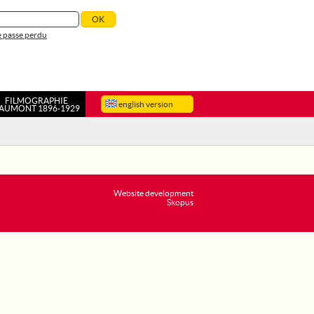
 passe perdu
FILMOGRAPHIE
english version
AUMONT 1896-1929
Website development
Skopus