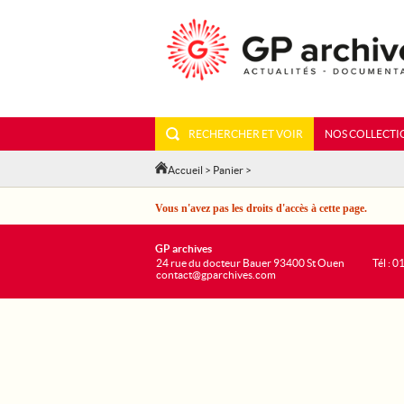
RECHERCHER ET VOIR
NOS COLLECTI
Accueil
>
Panier
>
Vous n'avez pas les droits d'accès à cette page.
GP archives
24 rue du docteur Bauer 93400 St Ouen
Tél : 0
contact@gparchives.com