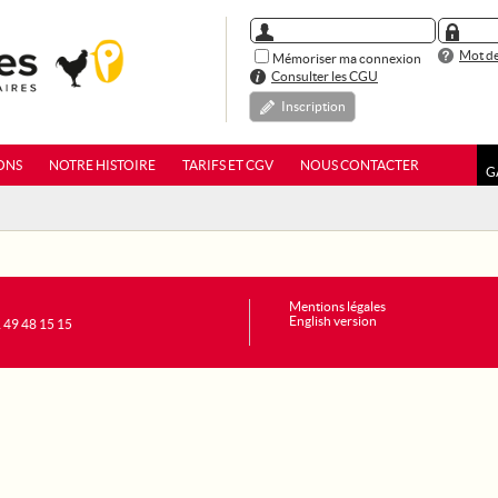
Mot de
Mémoriser ma connexion
Consulter les CGU
Inscription
ONS
NOTRE HISTOIRE
TARIFS ET CGV
NOUS CONTACTER
G
Mentions légales
English version
1 49 48 15 15